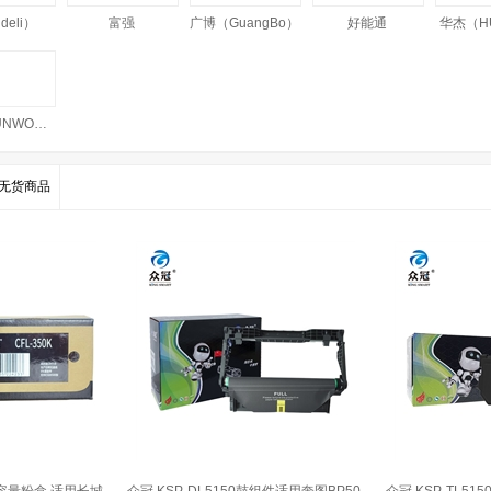
eli）
富强
广博（GuangBo）
好能通
华杰（HU
三木（SUNWOOD）
无货商品
色大容量粉盒 适用长城
众冠 KSP-DL5150鼓组件适用奔图BP50
众冠 KSP-TL51