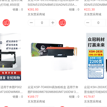
色打印机 8500页
50DN/5155DN/BM5150ADN/5155ADN
0DN/5155DN/BM
销量：
0
打印机)30000页
¥281.93
销量：
0
打印机)6000页
¥221.30
京东慧采商城
京东慧采商城
鼓 适用于奔图P302
众冠 KSP-TO460H易加粉粉盒 适用于奔
众冠 KSH-283X
/M7160DW/M686
图P3060/M6760/M6860/M7160DW 300
普佳能打印机M201n/
销量：
0
0页
¥169.77
销量：
0
dw/225rdn/223d
¥179.87
京东慧采商城
京东慧采商城