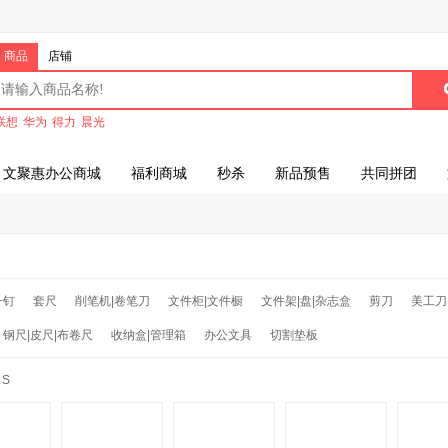
商品
店铺
联想
华为
得力
晨光
文聚惠办公商城
福利商城
秒杀
新品预售
共同拼团
一钉
套尺
削笔机|卷笔刀
文件柜|文件橱
文件架|盘|杂志盒
剪刀
美工刀
钢尺|皮尺|布卷尺
收纳盒|管理箱
办公文具
切割垫板
S