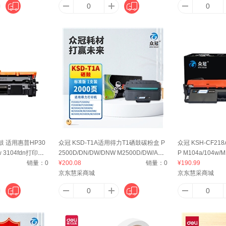
硒鼓 适用惠普HP30
众冠 KSD-T1A适用得力T1硒鼓碳粉盒 P
众冠 KSH-CF2
dw 3104fdn打印机
2500D/DN/DW/DNW M2500D/DW/ADN
P M104a/104w/M1
销量：
0
W打印机墨盒 2000页
¥200.08
销量：
0
132nw/132fn/13
¥190.99
京东慧采商城
京东慧采商城