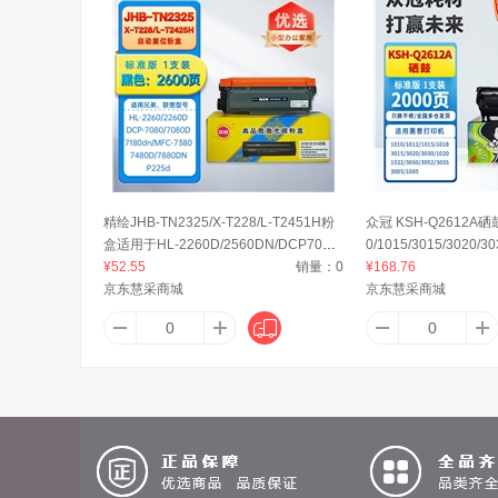
精绘JHB-TN2325/X-T228/L-T2451H粉
众冠 KSH-Q2612A
盒适用于HL-2260D/2560DN/DCP7080
0/1015/3015/3020/30
D/7180DN/MFC7380/7880DN 打印机 2
¥52.55
销量：
0
00页
¥168.76
600页
京东慧采商城
京东慧采商城