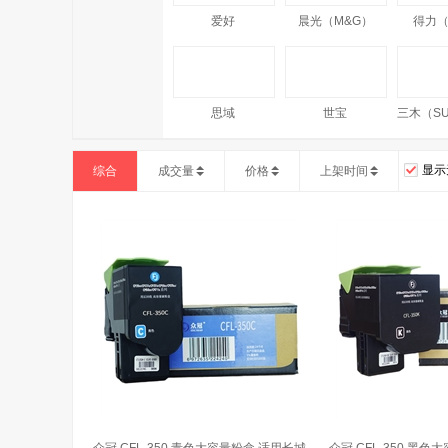
爱好
晨光（M&G）
得力（d
思域
世宝
显示
综合
成交量
价格
上架时间
众冠 CFL-350 青色大容量粉盒 适用长城
众冠 CFL-350 黑