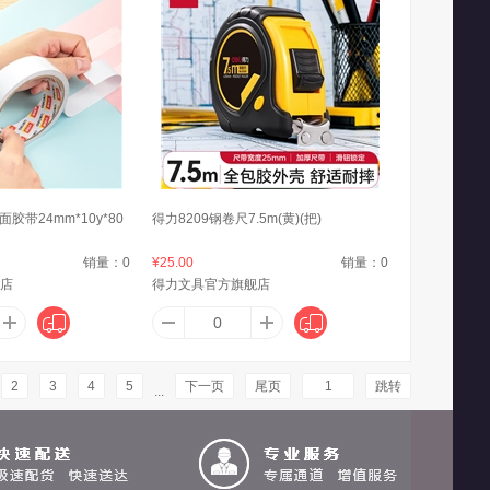
胶带24mm*10y*80
得力8209钢卷尺7.5m(黄)(把)
销量：
0
¥25.00
销量：
0
店
得力文具官方旗舰店
2
3
4
5
下一页
尾页
跳转
...