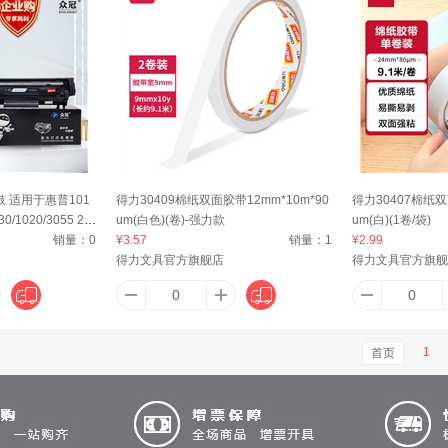
硒鼓 适用于惠普101
得力30409棉纸双面胶带12mm*10m*90
得力30407棉纸双面
30/1020/3055 20
um(白色)(卷)-强力款
um(白)(1卷/袋)
销量：
0
¥3.57
销量：
1
¥2.99
得力文具官方旗舰店
得力文具官方旗舰
1
首页