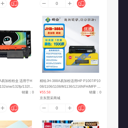
18A易加粉粉盒 适用于H
精绘JH-388A易加粉适用HP P1007/P10
32snw/132fp/132fw/
08/1106/1108/M1136/1216NFH/MFP M
2a 1400页
销量：
0
126nw/M128fw/202n/202dw打印机 150
¥55.58
销量：
0
0页
京东慧采商城