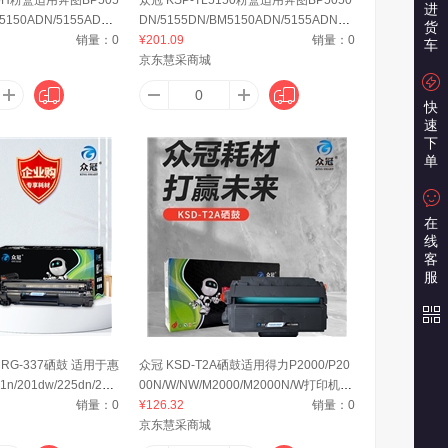
进
5150ADN/5155ADN
DN/5155DN/BM5150ADN/5155ADN打
货
销量：
0
印机)3000页
¥201.09
销量：
0
车
京东慧采商城
快
速
下
单
在
线
客
服
/CRG-337硒鼓 适用于惠
众冠 KSD-T2A硒鼓适用得力P2000/P20
201dw/225dn/225
00N/W/NW/M2000/M2000N/W打印机碳
 2200页
销量：
0
粉盒墨盒
¥126.32
销量：
0
京东慧采商城