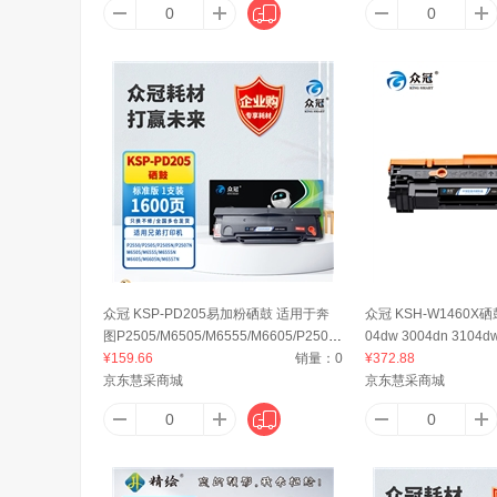
众冠 KSP-PD205易加粉硒鼓 适用于奔
众冠 KSH-W1460X
图P2505/M6505/M6555/M6605/P2507
04dw 3004dn 3104
N/M6557N 1600页
¥159.66
销量：
0
3800页 大容量
¥372.88
京东慧采商城
京东慧采商城