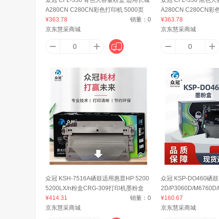
A280CN C280CN彩色打印机 5000页
A280CN C280CN彩
¥363.78
销量：
0
¥363.78
京东慧采商城
京东慧采商城
众冠 KSH-7516A硒鼓适用惠普HP 5200
众冠 KSP-DO460硒
5200LX/n粉盒CRG-309打印机墨粉盒
2D/P3060D/M6760D
¥414.31
销量：
0
0 12000页
¥160.67
京东慧采商城
京东慧采商城