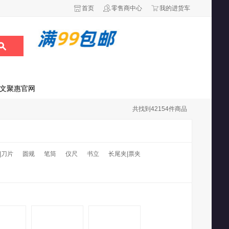
首页
零售商中心
我的进货车
文聚惠官网
共找到
42154
件商品
|刀片
圆规
笔筒
仪尺
书立
长尾夹|票夹