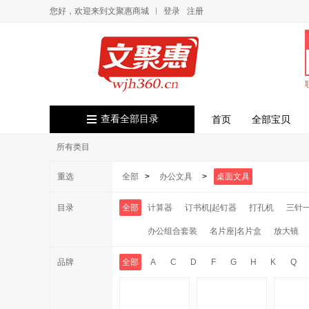
您好，欢迎来到文聚惠商城
登录
注册
查看全部目录
首页
全部宝贝
所有类目
重选
全部
>
办公文具
>
桌面文具
目录
全部
计算器
订书机|起钉器
打孔机
三针
办公组合套装
名片座|名片盒
放大镜
品牌
全部
A
C
D
F
G
H
K
Q